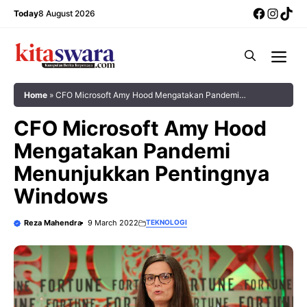
Skip
Facebo
Insta
Tik
Today
8 August 2026
to
content
Me
Home
»
CFO Microsoft Amy Hood Mengatakan Pandemi
Menunjukkan Pentingnya Windows
CFO Microsoft Amy Hood
Mengatakan Pandemi
Menunjukkan Pentingnya
Windows
Reza Mahendra
9 March 2022
TEKNOLOGI