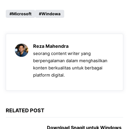
a
h
e
e
o
c
a
l
s
p
Microsoft
Windowa
e
t
e
s
y
b
s
g
e
L
o
A
r
n
i
Reza Mahendra
o
p
a
g
n
seorang content writer yang
k
p
m
e
k
berpengalaman dalam menghasilkan
konten berkualitas untuk berbagai
r
platform digital.
RELATED POST
Download Snagit untuk Windows