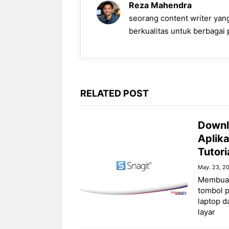
o
A
r
n
i
Reza Mahendra
o
p
a
g
n
seorang content writer ya
k
p
m
e
k
berkualitas untuk berbagai p
r
RELATED POST
Downl
Aplik
Tutori
May. 23, 2
Membuat
tombol 
laptop 
layar