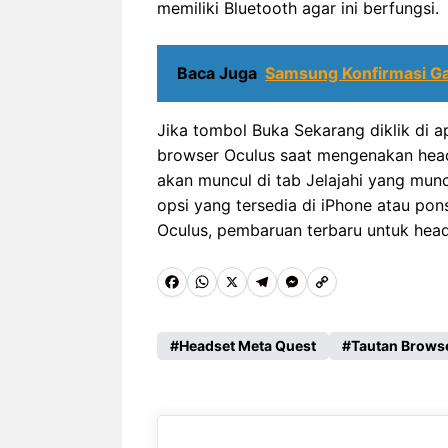
memiliki Bluetooth agar ini berfungsi.
Baca Juga
Samsung Konfirmasi G
Jika tombol Buka Sekarang diklik di ap
browser Oculus saat mengenakan heads
akan muncul di tab Jelajahi yang munc
opsi yang tersedia di iPhone atau pon
Oculus, pembaruan terbaru untuk hea
F
W
X
T
M
C
a
h
e
e
o
c
a
l
s
p
Headset Meta Quest
Tautan Browse
e
t
e
s
y
b
s
g
e
L