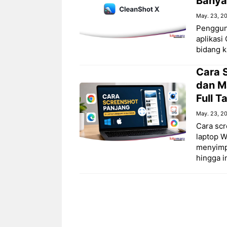
Banya
May. 23, 2
Penggun
aplikasi
bidang kr
Cara 
dan M
Full 
May. 23, 2
Cara scr
laptop 
menyimp
hingga i