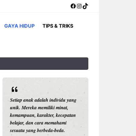
Facebook
Instagram
TikTok
GAYA HIDUP
TIPS & TRIKS
Setiap anak adalah individu yang
Rekor Pertemuan 
unik. Mereka memiliki minat,
Singapura: Garud
kemampuan, karakter, kecepatan
tetapi The Lions 
belajar, dan cara memahami
Mudah Dikalahk
sesuatu yang berbeda-beda.
Pertandingan Indon