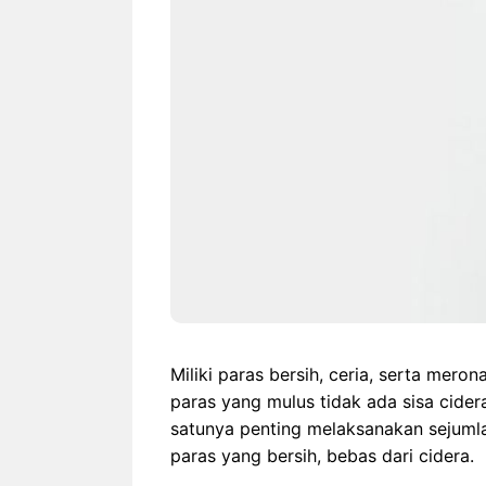
Rekor Indonesia vs
Indones
Singapura: Garuda Lebih
Duel H
Dominan Jelang ASEAN
Hyunda
Hyundai Cup 2026
wajib-b
Miliki paras bersih, ceria, serta meron
paras yang mulus tidak ada sisa cidera
satunya penting melaksanakan sejuml
paras yang bersih, bebas dari cidera.