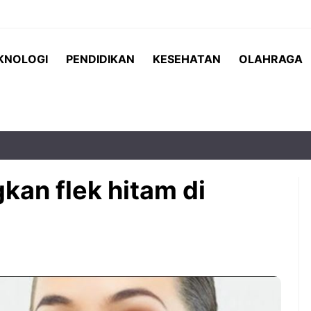
KNOLOGI
PENDIDIKAN
KESEHATAN
OLAHRAGA
kan flek hitam di
 Indonesia vs
Teh serai menjadi salah satu
matchday terakhir
minuman herbal yang semakin
Hyundai Cup
populer karena menawarkan rasa
 menjadi
yang segar sekaligus beragam
g paling ...
manfaat bagi kesehatan. ...