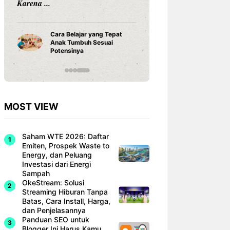
Karena ...
Rekor Ind
Singapur
Cara Belajar yang Tepat
Dominan
Anak Tumbuh Sesuai
Hyundai 
Potensinya
MOST VIEW
Saham WTE 2026: Daftar
Emiten, Prospek Waste to
Energy, dan Peluang
Investasi dari Energi
Sampah
OkeStream: Solusi
Streaming Hiburan Tanpa
Batas, Cara Install, Harga,
dan Penjelasannya
Panduan SEO untuk
Blogger Ini Harus Kamu