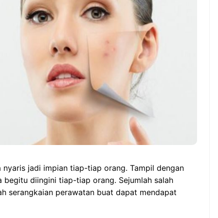
Manfaat Luar Biasa Minum
ia vs Singapura:
Teh Serai Pagi Hari
idup Mati di ASEAN
i Cup 2026,garuda-
angkit!
a nyaris jadi impian tiap-tiap orang. Tampil dengan
 begitu diingini tiap-tiap orang. Sejumlah salah
ah serangkaian perawatan buat dapat mendapat