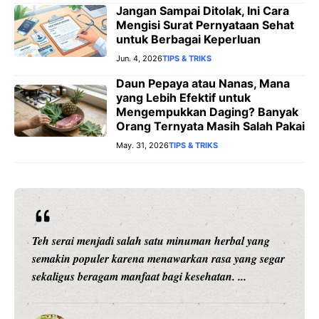
Jangan Sampai Ditolak, Ini Cara
Mengisi Surat Pernyataan Sehat
untuk Berbagai Keperluan
Jun. 4, 2026
TIPS & TRIKS
Daun Pepaya atau Nanas, Mana
yang Lebih Efektif untuk
Mengempukkan Daging? Banyak
Orang Ternyata Masih Salah Pakai
May. 31, 2026
TIPS & TRIKS
Setiap anak adalah individu yang unik. Mereka
memiliki minat, kemampuan, karakter, kecepatan
belajar, dan cara memahami sesuatu yang berbeda-
beda. Karena ...