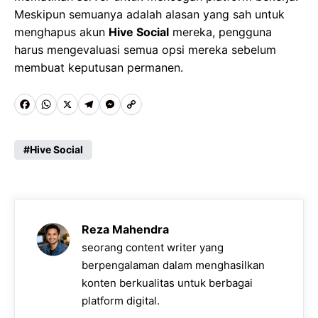
Meskipun semuanya adalah alasan yang sah untuk
menghapus akun
Hive Social
mereka, pengguna
harus mengevaluasi semua opsi mereka sebelum
membuat keputusan permanen.
F
W
X
T
M
C
a
h
e
e
o
c
a
l
s
p
Hive Social
e
t
e
s
y
b
s
g
e
L
o
A
r
n
i
Reza Mahendra
o
p
a
g
n
seorang content writer yang
k
p
m
e
k
berpengalaman dalam menghasilkan
konten berkualitas untuk berbagai
r
platform digital.