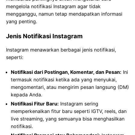
mengelola notifikasi Instagram agar tidak
mengganggu, namun tetap mendapatkan informasi
yang penting.
Jenis Notifikasi Instagram
Instagram menawarkan berbagai jenis notifikasi,
seperti:
Notifikasi dari Postingan, Komentar, dan Pesan:
Ini
termasuk notifikasi ketika ada yang menyukai,
mengomentari, atau mengirim pesan langsung (DM)
kepada Anda.
Notifikasi Fitur Baru:
Instagram sering
memperkenalkan fitur baru seperti IGTV, reels, dan
live streaming, yang semuanya bisa menghasilkan
notifikasi.