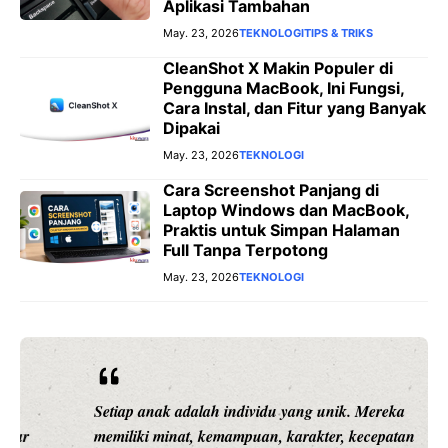
Aplikasi Tambahan
May. 23, 2026
TEKNOLOGI
TIPS & TRIKS
CleanShot X Makin Populer di
Pengguna MacBook, Ini Fungsi,
Cara Instal, dan Fitur yang Banyak
Dipakai
May. 23, 2026
TEKNOLOGI
Cara Screenshot Panjang di
Laptop Windows dan MacBook,
Praktis untuk Simpan Halaman
Full Tanpa Terpotong
May. 23, 2026
TEKNOLOGI
Setiap anak adalah individu yang unik. Mereka
memiliki minat, kemampuan, karakter, kecepatan