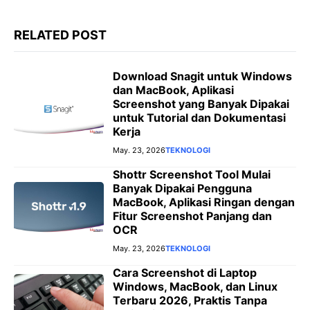
RELATED POST
Download Snagit untuk Windows
dan MacBook, Aplikasi
Screenshot yang Banyak Dipakai
untuk Tutorial dan Dokumentasi
Kerja
May. 23, 2026
TEKNOLOGI
Shottr Screenshot Tool Mulai
Banyak Dipakai Pengguna
MacBook, Aplikasi Ringan dengan
Fitur Screenshot Panjang dan
OCR
May. 23, 2026
TEKNOLOGI
Cara Screenshot di Laptop
Windows, MacBook, dan Linux
Terbaru 2026, Praktis Tanpa