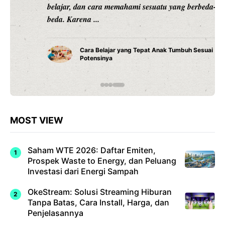
belajar, dan cara memahami sesuatu yang berbeda-
beda. Karena ...
Cara Belajar yang Tepat Anak Tumbuh Sesuai
Potensinya
MOST VIEW
Saham WTE 2026: Daftar Emiten,
Prospek Waste to Energy, dan Peluang
Investasi dari Energi Sampah
OkeStream: Solusi Streaming Hiburan
Tanpa Batas, Cara Install, Harga, dan
Penjelasannya