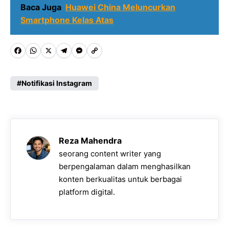
Baca Juga
Huawei China Meluncurkan
Smartphone Kelas Atas
F
W
X
T
M
C
a
h
e
e
o
c
a
l
s
p
Notifikasi Instagram
e
t
e
s
y
b
s
g
e
L
o
A
r
n
i
Reza Mahendra
o
p
a
g
n
seorang content writer yang
k
p
m
e
k
berpengalaman dalam menghasilkan
konten berkualitas untuk berbagai
r
platform digital.