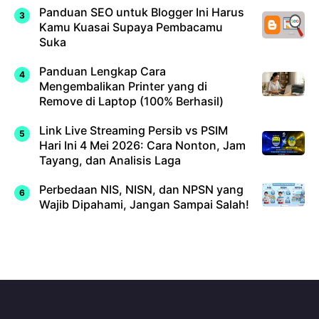
Panduan SEO untuk Blogger Ini Harus
Kamu Kuasai Supaya Pembacamu
Suka
Panduan Lengkap Cara
Mengembalikan Printer yang di
Remove di Laptop (100% Berhasil)
Link Live Streaming Persib vs PSIM
Hari Ini 4 Mei 2026: Cara Nonton, Jam
Tayang, dan Analisis Laga
Perbedaan NIS, NISN, dan NPSN yang
Wajib Dipahami, Jangan Sampai Salah!