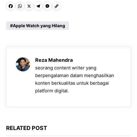
F
W
X
T
M
C
a
h
e
e
o
c
a
l
s
p
Apple Watch yang Hilang
e
t
e
s
y
b
s
g
e
L
o
A
r
n
i
Reza Mahendra
o
p
a
g
n
seorang content writer yang
k
p
m
e
k
berpengalaman dalam menghasilkan
konten berkualitas untuk berbagai
r
platform digital.
RELATED POST