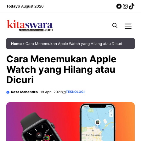
Skip
Facebo
Insta
Tik
Today
6 August 2026
to
content
Me
Home
»
Cara Menemukan Apple Watch yang Hilang atau Dicuri
Cara Menemukan Apple
Watch yang Hilang atau
Dicuri
Reza Mahendra
19 April 2022
TEKNOLOGI