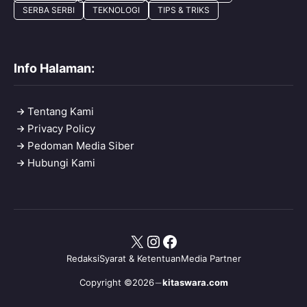
SERBA SERBI
TEKNOLOGI
TIPS & TRIKS
Info Halaman:
Tentang Kami
Privacy Policy
Pedoman Media Siber
Hubungi Kami
X
Instagram
Facebook
Redaksi
Syarat & Ketentuan
Media Partner
Copyright ©2026
kitaswara.com