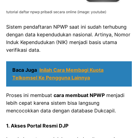
tutorial daftar npwp pribadi secara online (image: youtube)
Sistem pendaftaran NPWP saat ini sudah terhubung
dengan data kependudukan nasional. Artinya, Nomor
Induk Kependudukan (NIK) menjadi basis utama
verifikasi data.
Baca Juga
Inilah Cara Membagi Kuota
Telkomsel Ke Pengguna Lainnya
Proses ini membuat
cara membuat NPWP
menjadi
lebih cepat karena sistem bisa langsung
mencocokkan data dengan database Dukcapil.
1. Akses Portal Resmi DJP