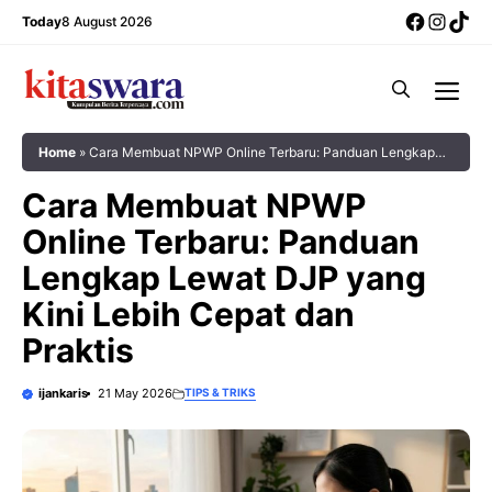
Skip
Facebo
Insta
Tik
Today
8 August 2026
to
content
Me
Home
»
Cara Membuat NPWP Online Terbaru: Panduan Lengkap
Lewat DJP yang Kini Lebih Cepat dan Praktis
Cara Membuat NPWP
Online Terbaru: Panduan
Lengkap Lewat DJP yang
Kini Lebih Cepat dan
Praktis
ijankaris
21 May 2026
TIPS & TRIKS