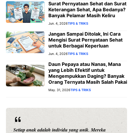
Surat Pernyataan Sehat dan Surat
Keterangan Sehat, Apa Bedanya?
Banyak Pelamar Masih Keliru
Jun. 4, 2026
TIPS & TRIKS
Jangan Sampai Ditolak, Ini Cara
Mengisi Surat Pernyataan Sehat
untuk Berbagai Keperluan
Jun. 4, 2026
TIPS & TRIKS
Daun Pepaya atau Nanas, Mana
yang Lebih Efektif untuk
Mengempukkan Daging? Banyak
Orang Ternyata Masih Salah Pakai
May. 31, 2026
TIPS & TRIKS
 individu yang unik. Mereka
Rekor Pertemuan Indon