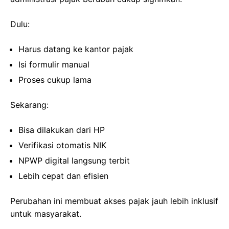
Dulu:
Harus datang ke kantor pajak
Isi formulir manual
Proses cukup lama
Sekarang:
Bisa dilakukan dari HP
Verifikasi otomatis NIK
NPWP digital langsung terbit
Lebih cepat dan efisien
Perubahan ini membuat akses pajak jauh lebih inklusif
untuk masyarakat.