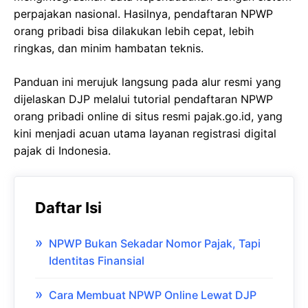
perpajakan nasional. Hasilnya, pendaftaran NPWP
orang pribadi bisa dilakukan lebih cepat, lebih
ringkas, dan minim hambatan teknis.
Panduan ini merujuk langsung pada alur resmi yang
dijelaskan DJP melalui tutorial pendaftaran NPWP
orang pribadi online di situs resmi pajak.go.id, yang
kini menjadi acuan utama layanan registrasi digital
pajak di Indonesia.
Daftar Isi
NPWP Bukan Sekadar Nomor Pajak, Tapi
Identitas Finansial
Cara Membuat NPWP Online Lewat DJP