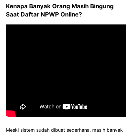
Kenapa Banyak Orang Masih Bingung
Saat Daftar NPWP Online?
Meski sistem sudah dibuat sederhana, masih banyak