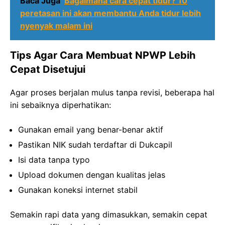
Baca Juga
Bagaimana cara cepat tidur? 10
peretasan ini akan membantu Anda tidur lebih
nyenyak malam ini
Tips Agar Cara Membuat NPWP Lebih
Cepat Disetujui
Agar proses berjalan mulus tanpa revisi, beberapa hal
ini sebaiknya diperhatikan:
Gunakan email yang benar-benar aktif
Pastikan NIK sudah terdaftar di Dukcapil
Isi data tanpa typo
Upload dokumen dengan kualitas jelas
Gunakan koneksi internet stabil
Semakin rapi data yang dimasukkan, semakin cepat