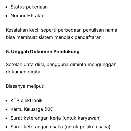
Status pekerjaan
Nomor HP aktif
Kesalahan kecil seperti perbedaan penulisan nama
bisa membuat sistem menolak pendaftaran.
5. Unggah Dokumen Pendukung
Setelah data diisi, pengguna diminta mengunggah
dokumen digital.
Biasanya meliputi:
KTP elektronik
Kartu Keluarga (KK)
Surat keterangan kerja (untuk karyawan)
Surat keterangan usaha (untuk pelaku usaha)