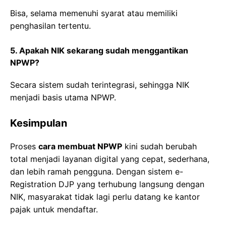
Bisa, selama memenuhi syarat atau memiliki
penghasilan tertentu.
5. Apakah NIK sekarang sudah menggantikan
NPWP?
Secara sistem sudah terintegrasi, sehingga NIK
menjadi basis utama NPWP.
Kesimpulan
Proses
cara membuat NPWP
kini sudah berubah
total menjadi layanan digital yang cepat, sederhana,
dan lebih ramah pengguna. Dengan sistem e-
Registration DJP yang terhubung langsung dengan
NIK, masyarakat tidak lagi perlu datang ke kantor
pajak untuk mendaftar.