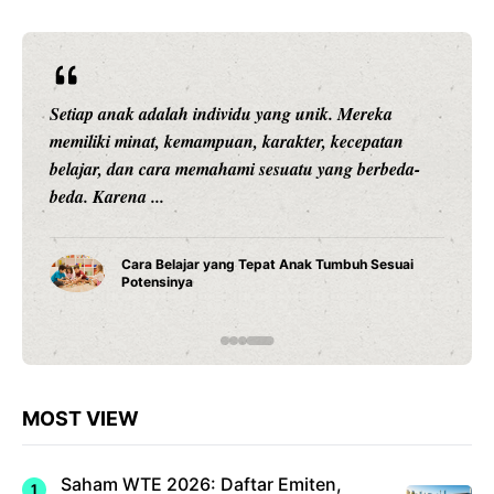
eka
Rekor Pertemuan Indonesia vs Singapura: Garu
patan
Lebih Unggul, tetapi The Lions Tak Pernah Mu
erbeda-
Dikalahkan JAKARTA – Pertandingan Indonesi
...
Sesuai
Rekor Indonesia vs Singapura: Garuda Lebi
Dominan Jelang ASEAN Hyundai Cup 2026
MOST VIEW
Saham WTE 2026: Daftar Emiten,