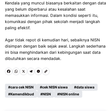
Kendala yang muncul biasanya berkaitan dengan data
yang belum diperbarui atau kesalahan saat
memasukkan informasi. Dalam kondisi seperti itu,
komunikasi dengan pihak sekolah menjadi langkah
paling efektif.
Agar tidak repot di kemudian hari, sebaiknya NISN
disimpan dengan baik sejak awal. Langkah sederhana
ini bisa menghindarkan dari kebingungan saat data
dibutuhkan secara mendadak.
F
W
X
T
M
C
a
h
e
e
o
c
a
l
s
p
cara cek NISN
cek NISN siswa
data siswa
e
Kemendikbud
t
e
s
NISN
y
NISN online
b
s
g
e
L