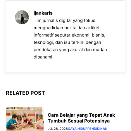
o
A
r
n
i
o
p
a
g
n
ijankaris
k
p
m
e
k
Tim jurnalis digital yang fokus
r
menghadirkan berita dan artikel
informatif seputar ekonomi, bisnis,
teknologi, dan isu terkini dengan
pendekatan yang akurat dan mudah
dipahami.
RELATED POST
Cara Belajar yang Tepat Anak
Tumbuh Sesuai Potensinya
Jul. 26, 2026
GAYA HIDUP
PENDIDIKAN