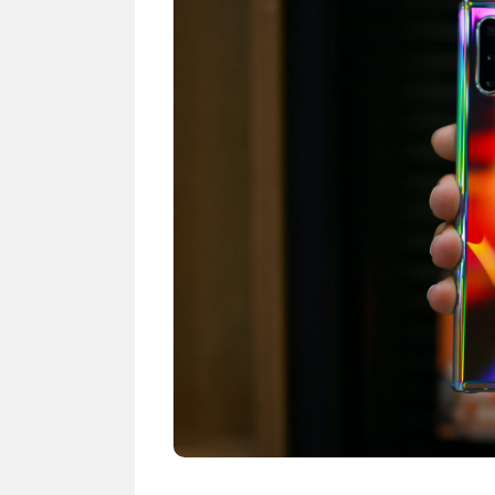
Karena ...
Rekor I
Singap
Cara Belajar yang Tepat
Domina
Anak Tumbuh Sesuai
Hyunda
Potensinya