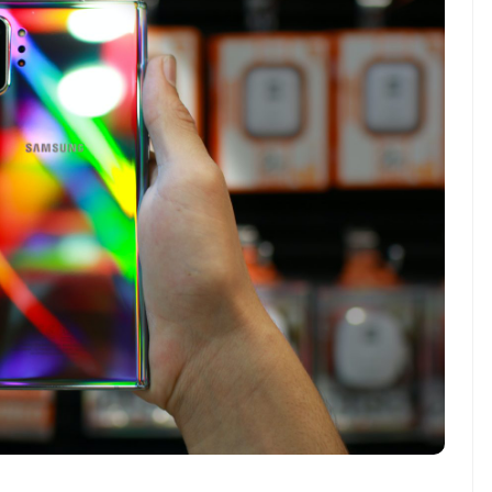
ndonesia vs
Indonesia vs Singapura:
ura: Garuda Lebih
Duel Hidup Mati di ASEAN
n Jelang ASEAN
Hyundai Cup 2026,garuda-
i Cup 2026
wajib-bangkit!