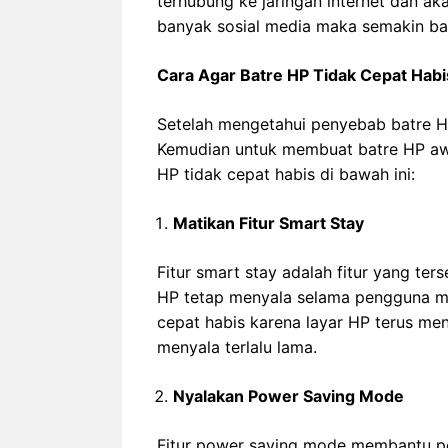
terhubung ke jaringan internet dan ak
banyak sosial media maka semakin ban
Cara Agar Batre HP Tidak Cepat Habi
Setelah mengetahui penyebab batre H
Kemudian untuk membuat batre HP awe
HP tidak cepat habis di bawah ini:
Matikan Fitur Smart Stay
Fitur smart stay adalah fitur yang ter
HP tetap menyala selama pengguna men
cepat habis karena layar HP terus meny
menyala terlalu lama.
Nyalakan Power Saving Mode
Fitur power saving mode membantu pe