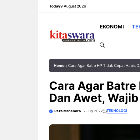
Skip
Today
9 August 2026
to
content
EKONOMI
TE
Home
»
Cara Agar Batre HP Tidak Cepat Habis D
Cara Agar Batre
Dan Awet, Wajib
Setiap anak adalah individu yang
Rekor Pertemuan
unik. Mereka memiliki minat,
Singapura: Gar
TEKNOLOGI
Reza Mahendra
2 July 2022
kemampuan, karakter, kecepatan
tetapi The Lion
belajar, dan cara memahami
Mudah Dikalah
sesuatu yang berbeda-beda.
Pertandingan Ind