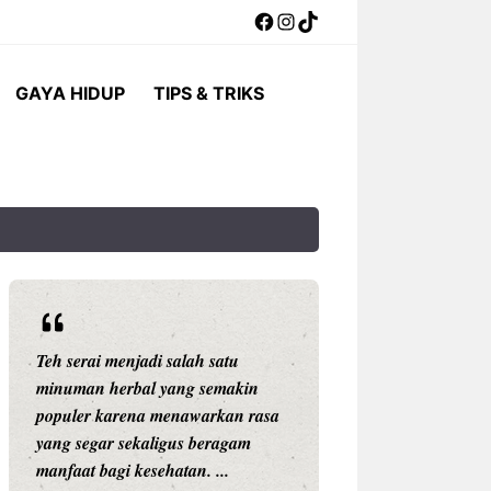
Facebook
Instagram
TikTok
GAYA HIDUP
TIPS & TRIKS
Teh serai menjadi salah satu
Setiap anak adala
minuman herbal yang semakin
unik. Mereka memi
populer karena menawarkan rasa
kemampuan, karak
yang segar sekaligus beragam
belajar, dan car
manfaat bagi kesehatan. ...
sesuatu yang berb