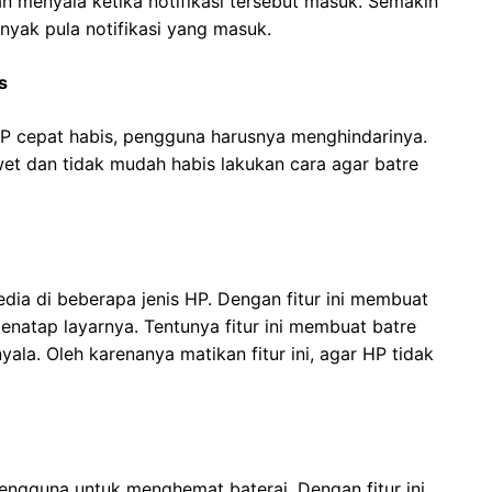
an menyala ketika notifikasi tersebut masuk. Semakin
yak pula notifikasi yang masuk.
s
P cepat habis, pengguna harusnya menghindarinya.
t dan tidak mudah habis lakukan cara agar batre
sedia di beberapa jenis HP. Dengan fitur ini membuat
atap layarnya. Tentunya fitur ini membuat batre
ala. Oleh karenanya matikan fitur ini, agar HP tidak
ngguna untuk menghemat baterai. Dengan fitur ini