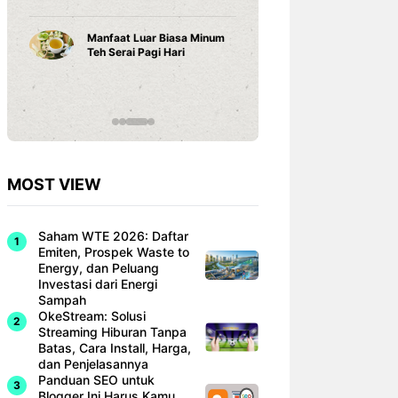
Karena ...
Manfaat Luar Biasa Minum
Teh Serai Pagi Hari
Cara Bela
Anak Tum
Potensin
MOST VIEW
Saham WTE 2026: Daftar
Emiten, Prospek Waste to
Energy, dan Peluang
Investasi dari Energi
Sampah
OkeStream: Solusi
Streaming Hiburan Tanpa
Batas, Cara Install, Harga,
dan Penjelasannya
Panduan SEO untuk
Blogger Ini Harus Kamu