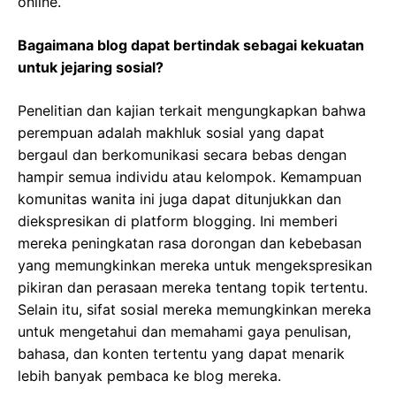
online.
Bagaimana blog dapat bertindak sebagai kekuatan
untuk jejaring sosial?
Penelitian dan kajian terkait mengungkapkan bahwa
perempuan adalah makhluk sosial yang dapat
bergaul dan berkomunikasi secara bebas dengan
hampir semua individu atau kelompok. Kemampuan
komunitas wanita ini juga dapat ditunjukkan dan
diekspresikan di platform blogging. Ini memberi
mereka peningkatan rasa dorongan dan kebebasan
yang memungkinkan mereka untuk mengekspresikan
pikiran dan perasaan mereka tentang topik tertentu.
Selain itu, sifat sosial mereka memungkinkan mereka
untuk mengetahui dan memahami gaya penulisan,
bahasa, dan konten tertentu yang dapat menarik
lebih banyak pembaca ke blog mereka.