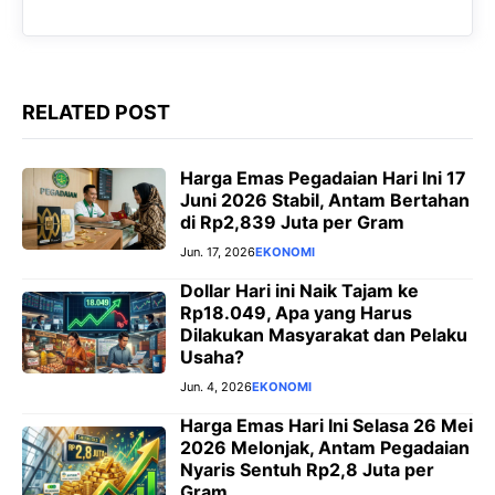
RELATED POST
Harga Emas Pegadaian Hari Ini 17
Juni 2026 Stabil, Antam Bertahan
di Rp2,839 Juta per Gram
Jun. 17, 2026
EKONOMI
Dollar Hari ini Naik Tajam ke
Rp18.049, Apa yang Harus
Dilakukan Masyarakat dan Pelaku
Usaha?
Jun. 4, 2026
EKONOMI
Harga Emas Hari Ini Selasa 26 Mei
2026 Melonjak, Antam Pegadaian
Nyaris Sentuh Rp2,8 Juta per
Gram