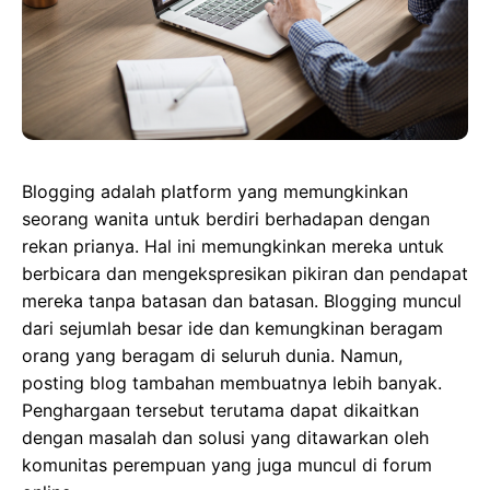
Blogging adalah platform yang memungkinkan
seorang wanita untuk berdiri berhadapan dengan
rekan prianya. Hal ini memungkinkan mereka untuk
berbicara dan mengekspresikan pikiran dan pendapat
mereka tanpa batasan dan batasan. Blogging muncul
dari sejumlah besar ide dan kemungkinan beragam
orang yang beragam di seluruh dunia. Namun,
posting blog tambahan membuatnya lebih banyak.
Penghargaan tersebut terutama dapat dikaitkan
dengan masalah dan solusi yang ditawarkan oleh
komunitas perempuan yang juga muncul di forum