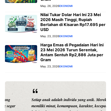
May. 26, 2026
EKONOMI
Nilai Tukar Dolar Hari Ini 23 Mei
2026 Masih Tinggi, Rupiah
Bertahan di Kisaran Rp17.695 per
USD
May. 23, 2026
EKONOMI
Harga Emas di Pegadaian Hari Ini
23 Mei 2026 Turun Serentak,
Antam Sentuh Rp2,886 Juta per
Gram
May. 23, 2026
EKONOMI
Setiap anak adalah individu yang unik. Mereka
memiliki minat, kemampuan, karakter, kecepatan