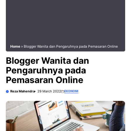
Home
»
Blogger Wanita dan Pengaruhnya pada Pemasaran Online
Blogger Wanita dan
Pengaruhnya pada
Pemasaran Online
Reza Mahendra
29 March 2022
EKONOMI