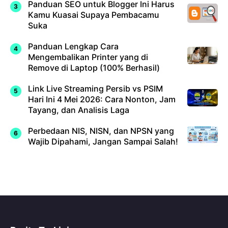
Panduan SEO untuk Blogger Ini Harus
Kamu Kuasai Supaya Pembacamu
Suka
Panduan Lengkap Cara
Mengembalikan Printer yang di
Remove di Laptop (100% Berhasil)
Link Live Streaming Persib vs PSIM
Hari Ini 4 Mei 2026: Cara Nonton, Jam
Tayang, dan Analisis Laga
Perbedaan NIS, NISN, dan NPSN yang
Wajib Dipahami, Jangan Sampai Salah!