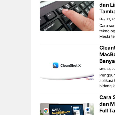
dan Li
Tamb
May. 23, 2
Cara scr
teknolog
Meski te
Clean
MacBoo
Banya
May. 23, 2
Penggun
aplikasi
bidang kr
Cara 
dan M
Full 