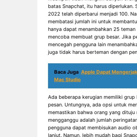
batas Snapchat, itu harus diperlukan.
2022 telah diperbarui menjadi 100. N
membatasi jumlah ini untuk membantu
hanya dapat menambahkan 25 teman ka
mencoba membuat grup besar. Jika pera
mencegah pengguna lain menambahka
juga tidak harus berteman dengan pem
Baca Juga
Apple Dapat Mengerjak
Mac Studio
Ada beberapa kerugian memiliki grup 
pesan. Untungnya, ada opsi untuk me
memastikan bahwa orang yang dituju m
mengganggu adalah jumlah peringatan 
pengguna dapat membisukan audio ob
lanjut. Namun, lebih mudah bagi Sna