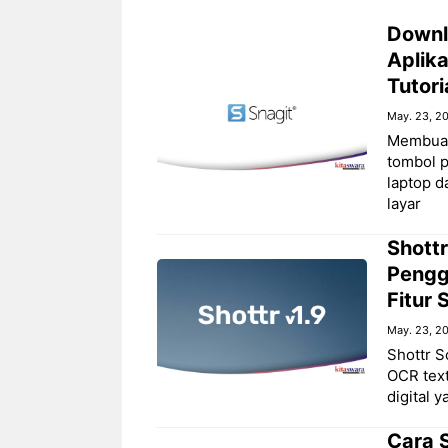
Downl
Aplik
Tutori
May. 23, 2
Membuat
tombol 
laptop 
layar
Shottr
Pengg
Fitur
May. 23, 2
Shottr S
OCR text
digital 
Cara 