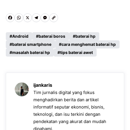
F
W
X
T
M
C
a
h
e
e
o
c
a
l
s
p
Android
baterai boros
baterai hp
e
baterai smartphone
t
e
s
y
cara menghemat baterai hp
masalah baterai hp
tips baterai awet
b
s
g
e
L
o
A
r
n
i
o
p
a
g
n
k
p
m
e
k
ijankaris
r
Tim jurnalis digital yang fokus
menghadirkan berita dan artikel
informatif seputar ekonomi, bisnis,
teknologi, dan isu terkini dengan
pendekatan yang akurat dan mudah
dipahami.