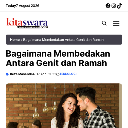
Skip
Facebo
Insta
Tik
Today
7 August 2026
to
content
Me
Home
»
Bagaimana Membedakan Antara Genit dan Ramah
Bagaimana Membedakan
Antara Genit dan Ramah
Reza Mahendra
17 April 2022
TEKNOLOGI