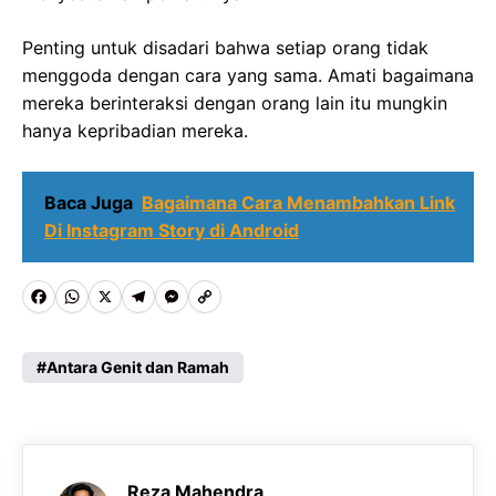
Penting untuk disadari bahwa setiap orang tidak
menggoda dengan cara yang sama. Amati bagaimana
mereka berinteraksi dengan orang lain itu mungkin
hanya kepribadian mereka.
Baca Juga
Bagaimana Cara Menambahkan Link
Di Instagram Story di Android
F
W
X
T
M
C
a
h
e
e
o
c
a
l
s
p
Antara Genit dan Ramah
e
t
e
s
y
b
s
g
e
L
o
A
r
n
i
Reza Mahendra