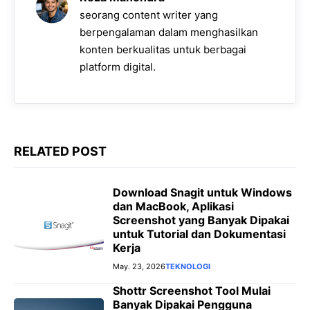
o
p
a
g
n
seorang content writer yang
k
p
m
e
k
berpengalaman dalam menghasilkan
konten berkualitas untuk berbagai
r
platform digital.
RELATED POST
Download Snagit untuk Windows
dan MacBook, Aplikasi
Screenshot yang Banyak Dipakai
untuk Tutorial dan Dokumentasi
Kerja
May. 23, 2026
TEKNOLOGI
Shottr Screenshot Tool Mulai
Banyak Dipakai Pengguna