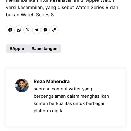
versi kesembilan, yang disebut Watch Series 9 dan
bukan Watch Series 8.
F
W
X
T
M
C
a
h
e
e
o
c
a
l
s
p
Apple
Jam tangan
e
t
e
s
y
b
s
g
e
L
o
A
r
n
i
Reza Mahendra
o
p
a
g
n
seorang content writer yang
k
p
m
e
k
berpengalaman dalam menghasilkan
konten berkualitas untuk berbagai
r
platform digital.