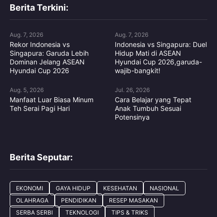
Berita Terkini:
Aug. 7, 2026
Aug. 7, 2026
Rekor Indonesia vs
Indonesia vs Singapura: Duel
Singapura: Garuda Lebih
Hidup Mati di ASEAN
Dominan Jelang ASEAN
Hyundai Cup 2026,garuda-
Hyundai Cup 2026
wajib-bangkit!
Aug. 5, 2026
Jul. 26, 2026
Manfaat Luar Biasa Minum
Cara Belajar yang Tepat
Teh Serai Pagi Hari
Anak Tumbuh Sesuai
Potensinya
Berita Seputar:
EKONOMI
GAYA HIDUP
KESEHATAN
NASIONAL
OLAHRAGA
PENDIDIKAN
RESEP MASAKAN
SERBA SERBI
TEKNOLOGI
TIPS & TRIKS