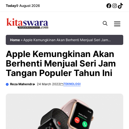
Skip
Facebo
Insta
Tik
Today
9 August 2026
to
content
Me
Home
»
Apple Kemungkinan Akan Berhenti Menjual Seri Jam
Tangan Populer Tahun Ini
Apple Kemungkinan Akan
Berhenti Menjual Seri Jam
Tangan Populer Tahun Ini
Reza Mahendra
24 March 2022
TEKNOLOGI