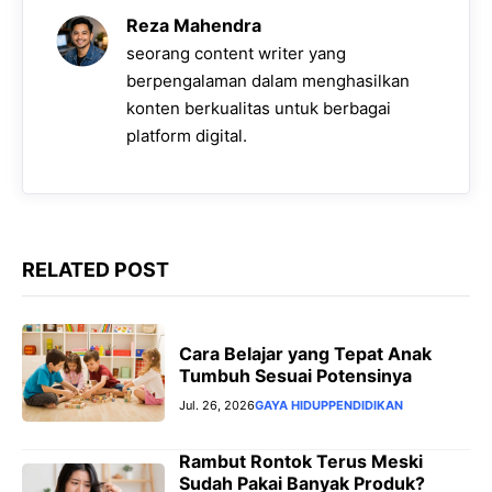
o
A
r
n
i
Reza Mahendra
o
p
a
g
n
seorang content writer yang
k
p
m
e
k
berpengalaman dalam menghasilkan
konten berkualitas untuk berbagai
r
platform digital.
RELATED POST
Cara Belajar yang Tepat Anak
Tumbuh Sesuai Potensinya
Jul. 26, 2026
GAYA HIDUP
PENDIDIKAN
Rambut Rontok Terus Meski
Sudah Pakai Banyak Produk?