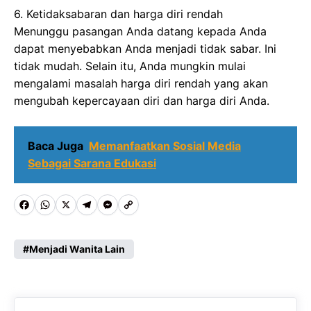
6. Ketidaksabaran dan harga diri rendah
Menunggu pasangan Anda datang kepada Anda
dapat menyebabkan Anda menjadi tidak sabar. Ini
tidak mudah. Selain itu, Anda mungkin mulai
mengalami masalah harga diri rendah yang akan
mengubah kepercayaan diri dan harga diri Anda.
Baca Juga
Memanfaatkan Sosial Media
Sebagai Sarana Edukasi
F
W
X
T
M
C
a
h
e
e
o
c
a
l
s
p
Menjadi Wanita Lain
e
t
e
s
y
b
s
g
e
L