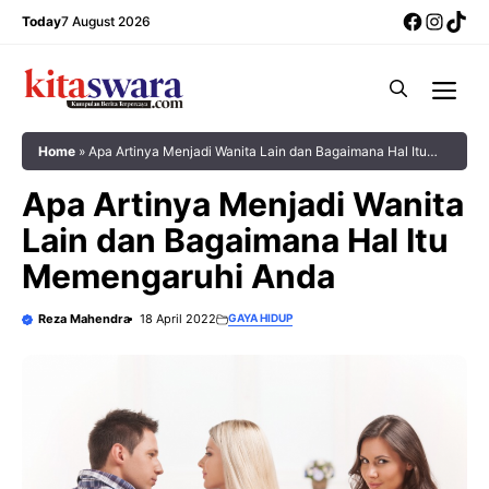
Skip
Facebo
Insta
Tik
Today
7 August 2026
to
content
Me
Home
»
Apa Artinya Menjadi Wanita Lain dan Bagaimana Hal Itu
Memengaruhi Anda
Apa Artinya Menjadi Wanita
Lain dan Bagaimana Hal Itu
Memengaruhi Anda
Reza Mahendra
18 April 2022
GAYA HIDUP