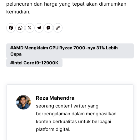
peluncuran dan harga yang tepat akan diumumkan
kemudian.
F
W
X
T
M
C
a
h
e
e
o
c
a
l
s
p
AMD Mengklaim CPU Ryzen 7000-nya 31% Lebih
Cepa
e
t
e
s
y
Intel Core i9-12900K
b
s
g
e
L
o
A
r
n
i
o
p
a
g
n
k
p
m
e
k
Reza Mahendra
seorang content writer yang
r
berpengalaman dalam menghasilkan
konten berkualitas untuk berbagai
platform digital.