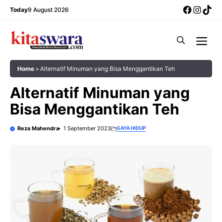
Skip
Facebo
Insta
Tik
Today
9 August 2026
to
content
Me
Home
»
Alternatif Minuman yang Bisa Menggantikan Teh
Alternatif Minuman yang
Bisa Menggantikan Teh
Reza Mahendra
1 September 2023
GAYA HIDUP