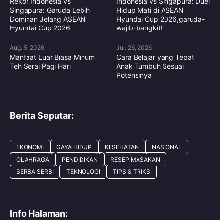
Rekor Indonesia vs
Indonesia vs Singapura: Duel
Singapura: Garuda Lebih
Hidup Mati di ASEAN
Dominan Jelang ASEAN
Hyundai Cup 2026,garuda-
Hyundai Cup 2026
wajib-bangkit!
Aug. 5, 2026
Jul. 26, 2026
Manfaat Luar Biasa Minum
Cara Belajar yang Tepat
Teh Serai Pagi Hari
Anak Tumbuh Sesuai
Potensinya
Berita Seputar:
EKONOMI
GAYA HIDUP
KESEHATAN
NASIONAL
OLAHRAGA
PENDIDIKAN
RESEP MASAKAN
SERBA SERBI
TEKNOLOGI
TIPS & TRIKS
Info Halaman: