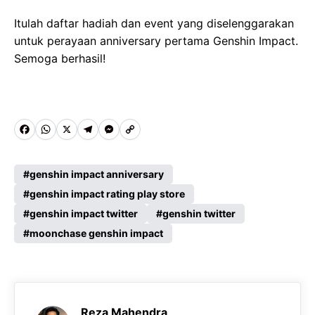
Itulah daftar hadiah dan event yang diselenggarakan
untuk perayaan anniversary pertama Genshin Impact.
Semoga berhasil!
F
W
X
T
M
C
a
h
e
e
o
c
a
l
s
p
genshin impact anniversary
e
genshin impact rating play store
t
e
s
y
genshin impact twitter
genshin twitter
b
s
g
e
L
moonchase genshin impact
o
A
r
n
i
o
p
a
g
n
k
p
m
e
k
r
Reza Mahendra