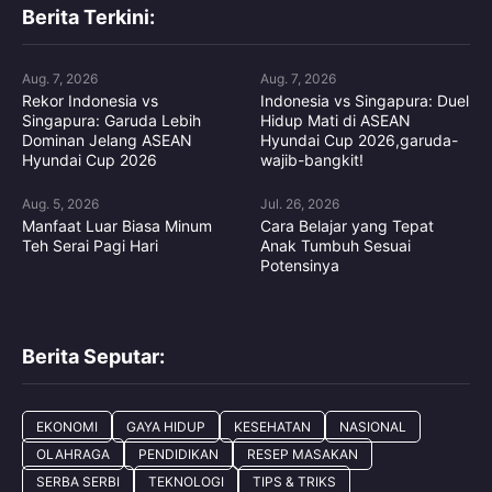
Berita Terkini:
Aug. 7, 2026
Aug. 7, 2026
Rekor Indonesia vs
Indonesia vs Singapura: Duel
Singapura: Garuda Lebih
Hidup Mati di ASEAN
Dominan Jelang ASEAN
Hyundai Cup 2026,garuda-
Hyundai Cup 2026
wajib-bangkit!
Aug. 5, 2026
Jul. 26, 2026
Manfaat Luar Biasa Minum
Cara Belajar yang Tepat
Teh Serai Pagi Hari
Anak Tumbuh Sesuai
Potensinya
Berita Seputar:
EKONOMI
GAYA HIDUP
KESEHATAN
NASIONAL
OLAHRAGA
PENDIDIKAN
RESEP MASAKAN
SERBA SERBI
TEKNOLOGI
TIPS & TRIKS