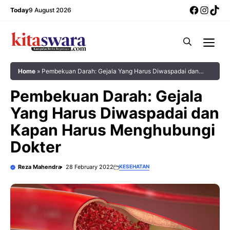
Skip
Facebo
Insta
Tik
Today
9 August 2026
to
content
Me
Home
»
Pembekuan Darah: Gejala Yang Harus Diwaspadai dan
Kapan Harus Menghubungi Dokter
Pembekuan Darah: Gejala
Yang Harus Diwaspadai dan
Kapan Harus Menghubungi
Dokter
Reza Mahendra
28 February 2022
KESEHATAN