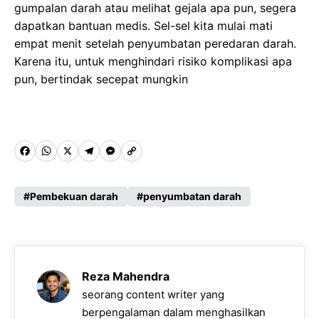
gumpalan darah atau melihat gejala apa pun, segera
dapatkan bantuan medis. Sel-sel kita mulai mati
empat menit setelah penyumbatan peredaran darah.
Karena itu, untuk menghindari risiko komplikasi apa
pun, bertindak secepat mungkin
F
W
X
T
M
C
a
h
e
e
o
c
a
l
s
p
Pembekuan darah
penyumbatan darah
e
t
e
s
y
b
s
g
e
L
o
A
r
n
i
Reza Mahendra
o
p
a
g
n
seorang content writer yang
k
p
m
e
k
berpengalaman dalam menghasilkan