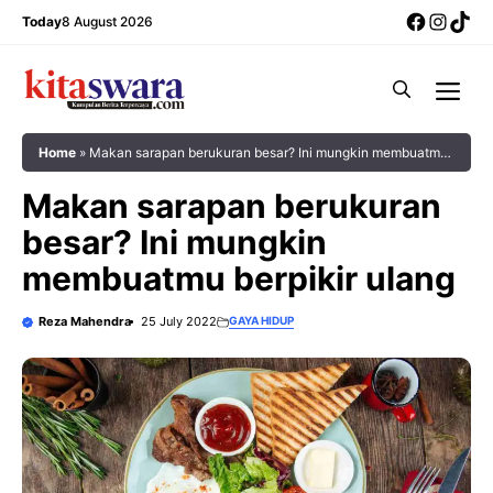
Skip
Facebo
Insta
Tik
Today
8 August 2026
to
content
Me
Home
»
Makan sarapan berukuran besar? Ini mungkin membuatmu
berpikir ulang
Makan sarapan berukuran
besar? Ini mungkin
membuatmu berpikir ulang
Reza Mahendra
25 July 2022
GAYA HIDUP