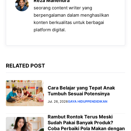
Reza Mahendra
o
p
a
g
n
seorang content writer yang
k
p
m
e
k
berpengalaman dalam menghasilkan
konten berkualitas untuk berbagai
r
platform digital.
RELATED POST
Cara Belajar yang Tepat Anak
Tumbuh Sesuai Potensinya
Jul. 26, 2026
GAYA HIDUP
PENDIDIKAN
Rambut Rontok Terus Meski
Sudah Pakai Banyak Produk?
Coba Perbaiki Pola Makan dengan