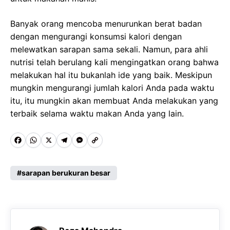
Banyak orang mencoba menurunkan berat badan
dengan mengurangi konsumsi kalori dengan
melewatkan sarapan sama sekali. Namun, para ahli
nutrisi telah berulang kali mengingatkan orang bahwa
melakukan hal itu bukanlah ide yang baik. Meskipun
mungkin mengurangi jumlah kalori Anda pada waktu
itu, itu mungkin akan membuat Anda melakukan yang
terbaik selama waktu makan Anda yang lain.
F
W
X
T
M
C
a
h
e
e
o
c
a
l
s
p
sarapan berukuran besar
e
t
e
s
y
b
s
g
e
L
o
A
r
n
i