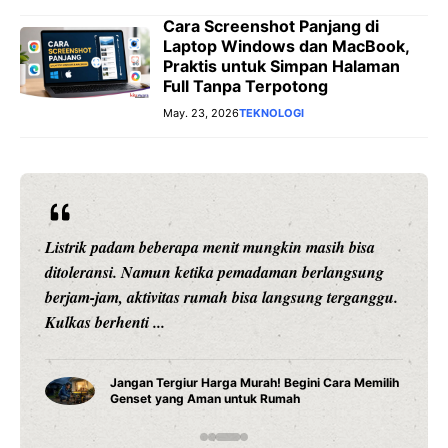
Cara Screenshot Panjang di
Laptop Windows dan MacBook,
Praktis untuk Simpan Halaman
Full Tanpa Terpotong
May. 23, 2026
TEKNOLOGI
Pernah mengalami listrik padam saat sedang bekerja,
anak belajar online, atau makanan di kulkas mulai
mencair karena pemadaman berlangsung berjam-
jam? ...
Cara Pasang Genset di Rumah yang Aman dan
Benar, Jangan Sampai Salah Instalasi