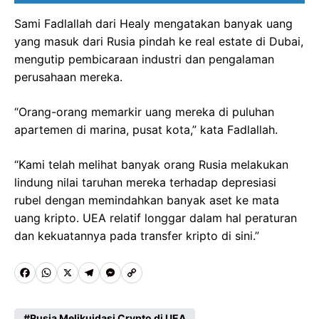
Sami Fadlallah dari Healy mengatakan banyak uang
yang masuk dari Rusia pindah ke real estate di Dubai,
mengutip pembicaraan industri dan pengalaman
perusahaan mereka.
“Orang-orang memarkir uang mereka di puluhan
apartemen di marina, pusat kota,” kata Fadlallah.
“Kami telah melihat banyak orang Rusia melakukan
lindung nilai taruhan mereka terhadap depresiasi
rubel dengan memindahkan banyak aset ke mata
uang kripto. UEA relatif longgar dalam hal peraturan
dan kekuatannya pada transfer kripto di sini.”
F
W
X
T
M
C
a
h
e
e
o
Rusia Melikuidasi Crypto di UEA