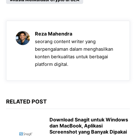
c
a
l
s
p
e
t
e
s
y
b
s
g
e
L
o
A
r
n
i
Reza Mahendra
o
p
a
g
n
seorang content writer yang
k
p
m
e
k
berpengalaman dalam menghasilkan
konten berkualitas untuk berbagai
r
platform digital.
RELATED POST
Download Snagit untuk Windows
dan MacBook, Aplikasi
Screenshot yang Banyak Dipakai