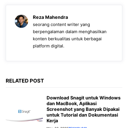
b
s
g
e
L
o
A
r
n
i
Reza Mahendra
o
p
a
g
n
seorang content writer yang
k
p
m
e
k
berpengalaman dalam menghasilkan
konten berkualitas untuk berbagai
r
platform digital.
RELATED POST
Download Snagit untuk Windows
dan MacBook, Aplikasi
Screenshot yang Banyak Dipakai
untuk Tutorial dan Dokumentasi
Kerja