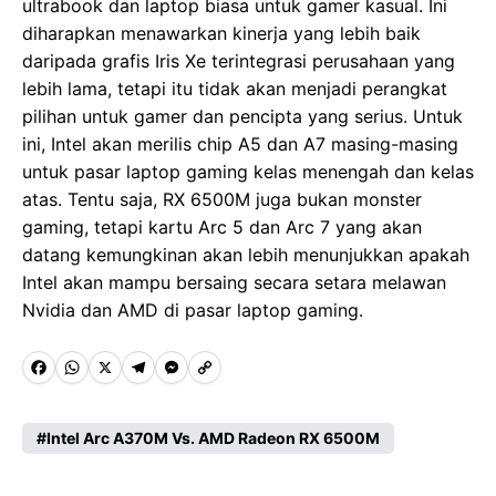
ultrabook dan laptop biasa untuk gamer kasual. Ini
diharapkan menawarkan kinerja yang lebih baik
daripada grafis Iris Xe terintegrasi perusahaan yang
lebih lama, tetapi itu tidak akan menjadi perangkat
pilihan untuk gamer dan pencipta yang serius. Untuk
ini, Intel akan merilis chip A5 dan A7 masing-masing
untuk pasar laptop gaming kelas menengah dan kelas
atas. Tentu saja, RX 6500M juga bukan monster
gaming, tetapi kartu Arc 5 dan Arc 7 yang akan
datang kemungkinan akan lebih menunjukkan apakah
Intel akan mampu bersaing secara setara melawan
Nvidia dan AMD di pasar laptop gaming.
F
W
X
T
M
C
a
h
e
e
o
c
a
l
s
p
Intel Arc A370M Vs. AMD Radeon RX 6500M
e
t
e
s
y