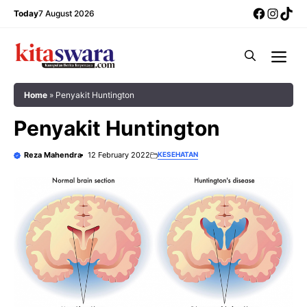
Skip
Facebo
Insta
Tik
Today
7 August 2026
to
content
Me
Home
»
Penyakit Huntington
Penyakit Huntington
Reza Mahendra
12 February 2022
KESEHATAN