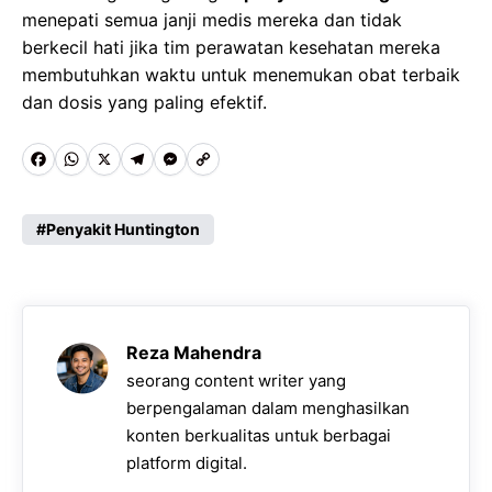
menepati semua janji medis mereka dan tidak
berkecil hati jika tim perawatan kesehatan mereka
membutuhkan waktu untuk menemukan obat terbaik
dan dosis yang paling efektif.
F
W
X
T
M
C
a
h
e
e
o
c
a
l
s
p
Penyakit Huntington
e
t
e
s
y
b
s
g
e
L
o
A
r
n
i
Reza Mahendra
o
p
a
g
n
seorang content writer yang
k
p
m
e
k
berpengalaman dalam menghasilkan
konten berkualitas untuk berbagai
r
platform digital.