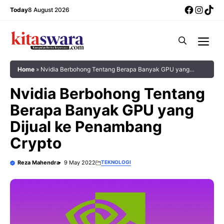
Skip
Facebo
Insta
Tik
Today
8 August 2026
to
content
Me
Home
»
Nvidia Berbohong Tentang Berapa Banyak GPU yang
Dijual ke Penambang Crypto
Nvidia Berbohong Tentang
Berapa Banyak GPU yang
Dijual ke Penambang
Crypto
Reza Mahendra
9 May 2022
TEKNOLOGI