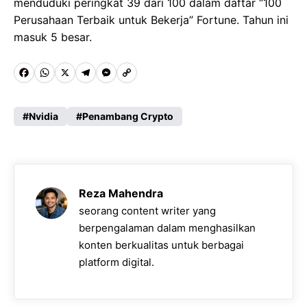
menduduki peringkat 39 dari 100 dalam daftar “100
Perusahaan Terbaik untuk Bekerja” Fortune. Tahun ini
masuk 5 besar.
F
W
X
T
M
C
a
h
e
e
o
c
a
l
s
p
Nvidia
Penambang Crypto
e
t
e
s
y
b
s
g
e
L
o
A
r
n
i
Reza Mahendra
o
p
a
g
n
seorang content writer yang
k
p
m
e
k
berpengalaman dalam menghasilkan
konten berkualitas untuk berbagai
r
platform digital.