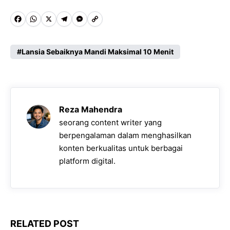
F
W
X
T
M
C
a
h
e
e
o
c
a
l
s
p
Lansia Sebaiknya Mandi Maksimal 10 Menit
e
t
e
s
y
b
s
g
e
L
o
A
r
n
i
Reza Mahendra
o
p
a
g
n
seorang content writer yang
k
p
m
e
k
berpengalaman dalam menghasilkan
konten berkualitas untuk berbagai
r
platform digital.
RELATED POST