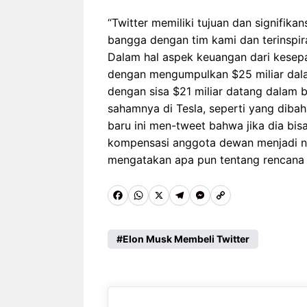
“Twitter memiliki tujuan dan signifik
bangga dengan tim kami dan terinspira
Dalam hal aspek keuangan dari kesep
dengan mengumpulkan $25 miliar dal
dengan sisa $21 miliar datang dalam
sahamnya di Tesla, seperti yang dibaha
baru ini men-tweet bahwa jika dia bis
kompensasi anggota dewan menjadi nol
mengatakan apa pun tentang rencana i
F
W
X
T
M
C
a
h
e
e
o
c
a
l
s
p
Elon Musk Membeli Twitter
e
t
e
s
y
b
s
g
e
L