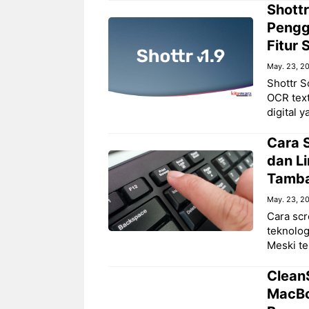
Shottr
Pengg
Fitur
May. 23, 2
Shottr S
OCR text
digital 
Cara 
dan Li
Tamb
May. 23, 2
Cara scr
teknolog
Meski te
Clean
MacBoo