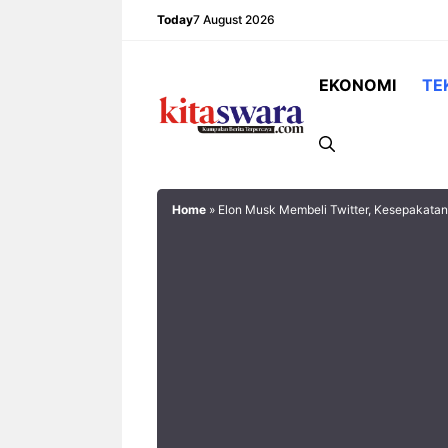
Skip
Today
7 August 2026
to
content
EKONOMI
TE
Home
»
Elon Musk Membeli Twitter, Kesepakatan 