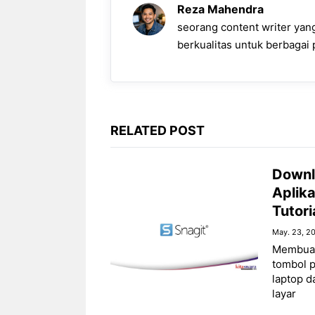
o
A
r
n
i
Reza Mahendra
o
p
a
g
n
seorang content writer ya
k
p
m
e
k
berkualitas untuk berbagai p
r
RELATED POST
Downl
Aplik
Tutori
May. 23, 2
Membuat
tombol 
laptop 
layar