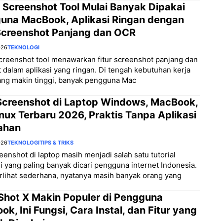
 Screenshot Tool Mulai Banyak Dipakai
una MacBook, Aplikasi Ringan dengan
 Screenshot Panjang dan OCR
026
TEKNOLOGI
creenshot tool menawarkan fitur screenshot panjang dan
 dalam aplikasi yang ringan. Di tengah kebutuhan kerja
yang makin tinggi, banyak pengguna Mac
Screenshot di Laptop Windows, MacBook,
nux Terbaru 2026, Praktis Tanpa Aplikasi
ahan
026
TEKNOLOGI
TIPS & TRIKS
eenshot di laptop masih menjadi salah satu tutorial
i yang paling banyak dicari pengguna internet Indonesia.
rlihat sederhana, nyatanya masih banyak orang yang
Shot X Makin Populer di Pengguna
k, Ini Fungsi, Cara Instal, dan Fitur yang