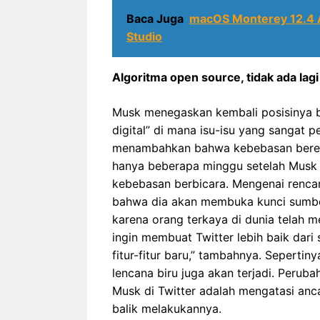
Baca Juga
macOS Monterey 12.4 
Studio
Algoritma open source, tidak ada lagi
Musk menegaskan kembali posisinya ba
digital” di mana isu-isu yang sangat 
menambahkan bahwa kebebasan bereksp
hanya beberapa minggu setelah Musk m
kebebasan berbicara. Mengenai renca
bahwa dia akan membuka kunci sumber 
karena orang terkaya di dunia telah m
ingin membuat Twitter lebih baik da
fitur-fitur baru,” tambahnya. Sepertin
lencana biru juga akan terjadi. Peru
Musk di Twitter adalah mengatasi anca
balik melakukannya.