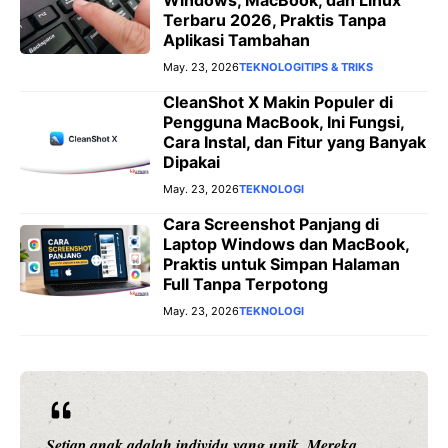
Terbaru 2026, Praktis Tanpa
Aplikasi Tambahan
May. 23, 2026
TEKNOLOGI
TIPS & TRIKS
CleanShot X Makin Populer di
Pengguna MacBook, Ini Fungsi,
Cara Instal, dan Fitur yang Banyak
Dipakai
May. 23, 2026
TEKNOLOGI
Cara Screenshot Panjang di
Laptop Windows dan MacBook,
Praktis untuk Simpan Halaman
Full Tanpa Terpotong
May. 23, 2026
TEKNOLOGI
Setiap anak adalah individu yang unik. Mereka