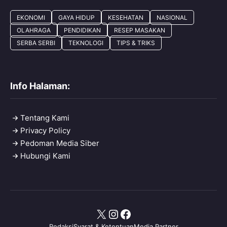
EKONOMI
GAYA HIDUP
KESEHATAN
NASIONAL
OLAHRAGA
PENDIDIKAN
RESEP MASAKAN
SERBA SERBI
TEKNOLOGI
TIPS & TRIKS
Info Halaman:
Tentang Kami
Privacy Policy
Pedoman Media Siber
Hubungi Kami
X
Instagram
Facebook
Redaksi
Syarat & Ketentuan
Media Partner