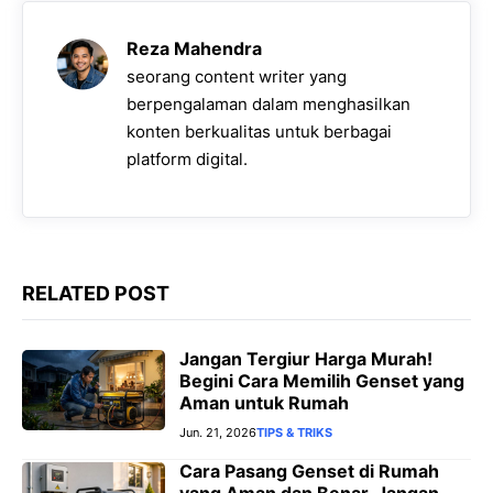
b
s
g
e
L
o
A
r
n
i
Reza Mahendra
o
p
a
g
n
seorang content writer yang
k
p
m
e
k
berpengalaman dalam menghasilkan
konten berkualitas untuk berbagai
r
platform digital.
RELATED POST
Jangan Tergiur Harga Murah!
Begini Cara Memilih Genset yang
Aman untuk Rumah
Jun. 21, 2026
TIPS & TRIKS
Cara Pasang Genset di Rumah