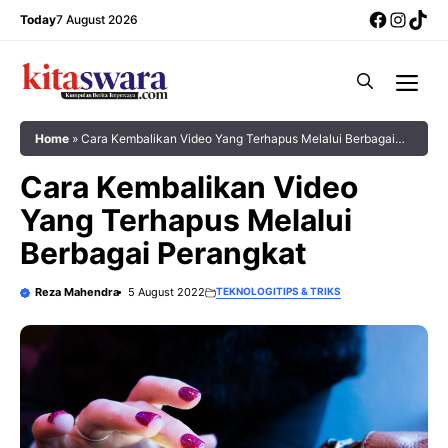
Skip
Facebo
Insta
Tik
Today
7 August 2026
to
content
Me
Home
»
Cara Kembalikan Video Yang Terhapus Melalui Berbagai
Perangkat
Cara Kembalikan Video
Yang Terhapus Melalui
Berbagai Perangkat
Reza Mahendra
5 August 2022
TEKNOLOGI
TIPS & TRIKS