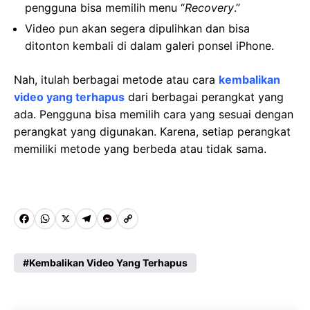
pengguna bisa memilih menu “
Recovery
.”
Video pun akan segera dipulihkan dan bisa
ditonton kembali di dalam galeri ponsel iPhone.
Nah, itulah berbagai metode atau cara
kembalikan
video yang terhapus
dari berbagai perangkat yang
ada. Pengguna bisa memilih cara yang sesuai dengan
perangkat yang digunakan. Karena, setiap perangkat
memiliki metode yang berbeda atau tidak sama.
F
W
X
T
M
C
a
h
e
e
o
c
a
l
s
p
Kembalikan Video Yang Terhapus
e
t
e
s
y