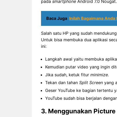
pada
smartphone
Android 7.0 Nougat.
Baca Juga
Inilah Bagaimana Anda
Salah satu HP yang sudah mendukung f
Untuk bisa membuka dua aplikasi seca
ini:
Langkah awal yaitu membuka aplika
Kemudian putar video yang ingin dit
Jika sudah, ketuk fitur
minimize
.
Tekan dan tahan
Split Screen
yang a
Geser YouTube ke bagian tertentu ya
YouTube sudah bisa berjalan dengan a
3. Menggunakan Picture 