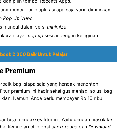
 dan pilih tombol Recents Apps.
kang muncul, pilih aplikasi apa saja yang diinginkan.
n Pop Up View.
is muncul dalam versi
minimize
.
 ukuran layar
pop up
sesuai dengan keinginan.
ook 2 360 Baik Untuk Pelajar
e Premium
erbaik bagi siapa saja yang hendak menonton
itur premium ini hadir sekaligus menjadi solusi bagi
iklan. Namun, Anda perlu membayar Rp 10 ribu
gar bisa mengakses fitur ini. Yaitu dengan masuk ke
be. Kemudian pilih opsi
background
dan
Download
.